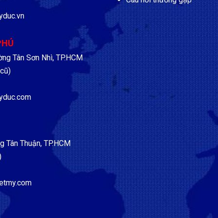
yduc.vn
PHÚ
ờng Tân Sơn Nhì, TP.HCM
cũ)
yduc.com
g Tân Thuận, TP.HCM
)
etmy.com