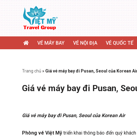
Chuyển
tới
nội
dung
VÉ MÁY BAY
VÉ NỘI ĐỊA
VÉ QUỐC TẾ
Trang chủ
»
Giá vé máy bay đi Pusan, Seoul của Korean Ai
Giá vé máy bay đi Pusan, Seo
Giá vé máy bay đi Pusan, Seoul của Korean Air
Phòng vé Việt Mỹ
triển khai thông báo đến quý khách