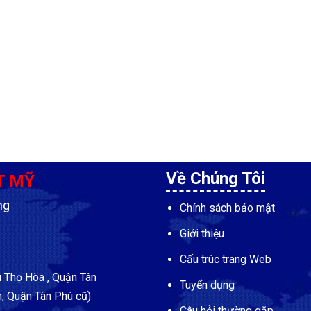
Về Chúng Tôi
T MỸ
ng
Chính sách bảo mật
Giới thiệu
Cấu trúc trang Web
Thọ Hòa , Quận Tân
Tuyển dụng
, Quận Tân Phú cũ)
Câu hỏi thường gặp