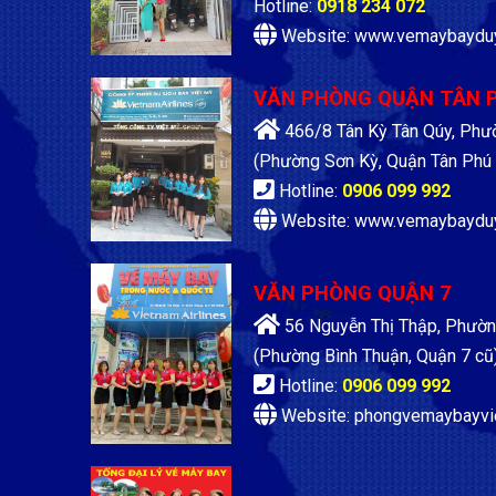
Hotline:
0918 234 072
Website: www.vemaybaydu
VĂN PHÒNG QUẬN TÂN 
466/8 Tân Kỳ Tân Qúy, Phư
(Phường Sơn Kỳ, Quận Tân Phú 
Hotline:
0906 099 992
Website: www.vemaybaydu
VĂN PHÒNG QUẬN 7
56 Nguyễn Thị Thập, Phườn
(Phường Bình Thuận, Quận 7 cũ
Hotline:
0906 099 992
Website: phongvemaybayvi