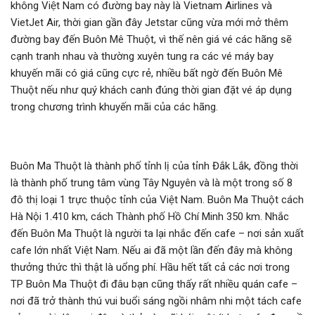
không Việt Nam có đường bay này là Vietnam Airlines và
VietJet Air, thời gian gần đây Jetstar cũng vừa mới mở thêm
đường bay đến Buôn Mê Thuột, vì thế nên giá vé các hãng sẽ
cạnh tranh nhau và thường xuyên tung ra các vé máy bay
khuyến mãi có giá cũng cực rẻ, nhiều bất ngờ đến Buôn Mê
Thuột nếu như quý khách canh đúng thời gian đặt vé áp dụng
trong chương trình khuyến mãi của các hãng.
Buôn Ma Thuột là thành phố tỉnh lị của tỉnh Đắk Lắk, đồng thời
là thành phố trung tâm vùng Tây Nguyên và là một trong số 8
đô thị loại 1 trực thuộc tỉnh của Việt Nam. Buôn Ma Thuột cách
Hà Nội 1.410 km, cách Thành phố Hồ Chí Minh 350 km. Nhắc
đến Buôn Ma Thuột là người ta lại nhắc đến cafe – nơi sản xuất
cafe lớn nhất Việt Nam. Nếu ai đã một lần đến đây mà không
thưởng thức thì thật là uổng phí. Hầu hết tất cả các nơi trong
TP Buôn Ma Thuột đi đâu bạn cũng thấy rất nhiều quán cafe –
nơi đã trở thành thú vui buổi sáng ngồi nhâm nhi một tách cafe