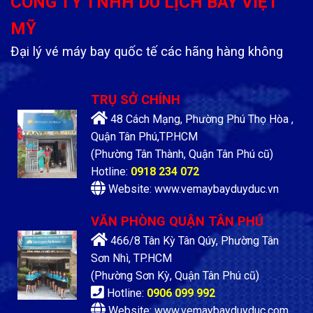
CÔNG TY TNHH DU LỊCH BAY VIỆT
MỸ
Đại lý vé máy bay quốc tế các hãng hàng không
TRỤ SỞ CHÍNH
48 Cách Mạng, Phường Phú Thọ Hòa ,
Quận Tân Phú,TP.HCM
(Phường Tân Thành, Quận Tân Phú cũ)
Hotline:
0918 234 072
Website: www.vemaybayduyduc.vn
VĂN PHÒNG QUẬN TÂN PHÚ
466/8 Tân Kỳ Tân Qúy, Phường Tân
Sơn Nhì, TP.HCM
(Phường Sơn Kỳ, Quận Tân Phú cũ)
Hotline:
0906 099 992
Website: www.vemaybayduyduc.com