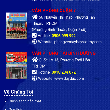
VĂN PHÒNG QUẬN 7
56 Nguyễn Thị Thập, Phường Tân
Thuận, TP.HCM
(Phường Bình Thuận, Quận 7 cũ)
Hotline:
0906 099 992
Website: phongvemaybayvietmy.com
VĂN PHÒNG TẠI BÌNH DƯƠNG
Quốc Lộ 13, Phường Thới Hòa,
TP.HCM
Hotline:
0918 234 072
Website: www.duyduc.com
Về Chúng Tôi
Chính sách bảo mật
Giới thiệu