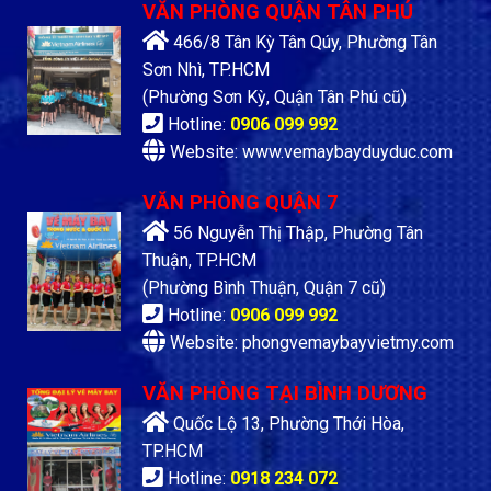
VĂN PHÒNG QUẬN TÂN PHÚ
466/8 Tân Kỳ Tân Qúy, Phường Tân
Sơn Nhì, TP.HCM
(Phường Sơn Kỳ, Quận Tân Phú cũ)
Hotline:
0906 099 992
Website: www.vemaybayduyduc.com
VĂN PHÒNG QUẬN 7
56 Nguyễn Thị Thập, Phường Tân
Thuận, TP.HCM
(Phường Bình Thuận, Quận 7 cũ)
Hotline:
0906 099 992
Website: phongvemaybayvietmy.com
VĂN PHÒNG TẠI BÌNH DƯƠNG
Quốc Lộ 13, Phường Thới Hòa,
TP.HCM
Hotline:
0918 234 072