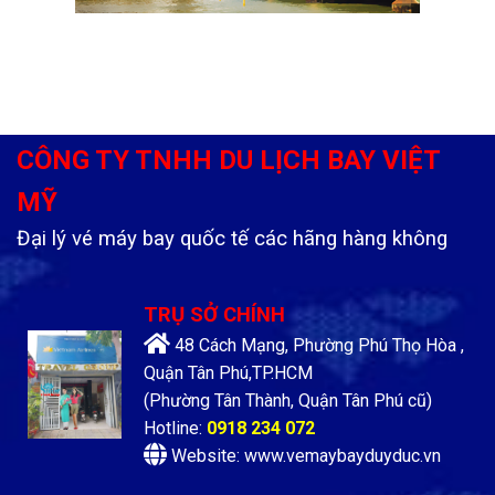
CÔNG TY TNHH DU LỊCH BAY VIỆT
MỸ
Đại lý vé máy bay quốc tế các hãng hàng không
TRỤ SỞ CHÍNH
48 Cách Mạng, Phường Phú Thọ Hòa ,
Quận Tân Phú,TP.HCM
(Phường Tân Thành, Quận Tân Phú cũ)
Hotline:
0918 234 072
Website: www.vemaybayduyduc.vn