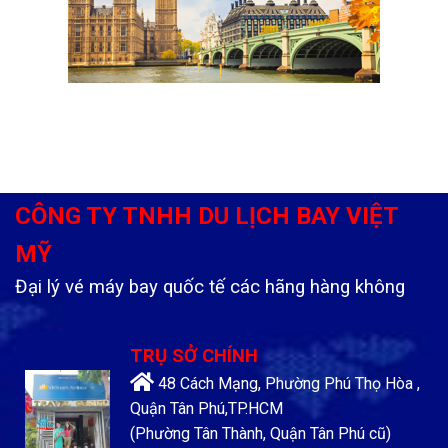
CÔNG TY TNHH DU LỊCH BAY VIỆT
MỸ
Đại lý vé máy bay quốc tế các hãng hàng không
TRỤ SỞ CHÍNH
48 Cách Mạng, Phường Phú Thọ Hòa ,
Quận Tân Phú,TP.HCM
(Phường Tân Thành, Quận Tân Phú cũ)