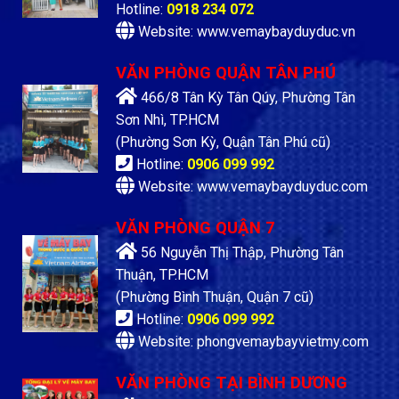
Hotline:
0918 234 072
Website: www.vemaybayduyduc.vn
VĂN PHÒNG QUẬN TÂN PHÚ
466/8 Tân Kỳ Tân Qúy, Phường Tân
Sơn Nhì, TP.HCM
(Phường Sơn Kỳ, Quận Tân Phú cũ)
Hotline:
0906 099 992
Website: www.vemaybayduyduc.com
VĂN PHÒNG QUẬN 7
56 Nguyễn Thị Thập, Phường Tân
Thuận, TP.HCM
(Phường Bình Thuận, Quận 7 cũ)
Hotline:
0906 099 992
Website: phongvemaybayvietmy.com
VĂN PHÒNG TẠI BÌNH DƯƠNG