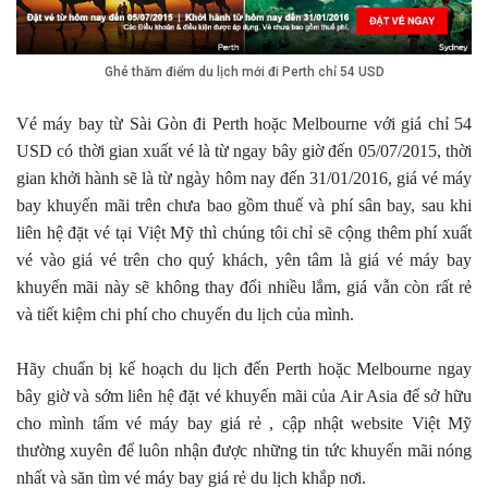
Ghé thăm điểm du lịch mới đi Perth chỉ 54 USD
Vé máy bay từ Sài Gòn đi Perth hoặc Melbourne với giá chỉ 54
USD có thời gian xuất vé là từ ngay bây giờ đến 05/07/2015, thời
gian khởi hành sẽ là từ ngày hôm nay đến 31/01/2016, giá vé máy
bay khuyến mãi trên chưa bao gồm thuế và phí sân bay, sau khi
liên hệ đặt vé tại Việt Mỹ thì chúng tôi chỉ sẽ cộng thêm phí xuất
vé vào giá vé trên cho quý khách, yên tâm là giá vé máy bay
khuyến mãi này sẽ không thay đổi nhiều lắm, giá vẫn còn rất rẻ
và tiết kiệm chi phí cho chuyến du lịch của mình.
Hãy chuẩn bị kế hoạch du lịch đến Perth hoặc Melbourne ngay
bây giờ và sớm liên hệ đặt vé khuyến mãi của Air Asia để sở hữu
cho mình tấm vé máy bay giá rẻ , cập nhật website Việt Mỹ
thường xuyên để luôn nhận được những tin tức khuyến mãi nóng
nhất và săn tìm vé máy bay giá rẻ du lịch khắp nơi.