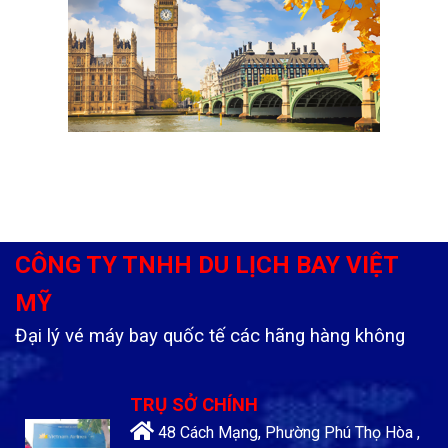
CÔNG TY TNHH DU LỊCH BAY VIỆT
MỸ
Đại lý vé máy bay quốc tế các hãng hàng không
TRỤ SỞ CHÍNH
48 Cách Mạng, Phường Phú Thọ Hòa ,