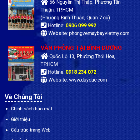
56 Nguyễn Thị Thập, Phường Tân
Thuận, TP.HCM
(Phường Bình Thuận, Quận 7 cũ)
Hotline:
0906 099 992
Website: phongvemaybayvietmy.com
VĂN PHÒNG TẠI BÌNH DƯƠNG
Quốc Lộ 13, Phường Thới Hòa,
TP.HCM
Hotline:
0918 234 072
Website: www.duyduc.com
Về Chúng Tôi
Chính sách bảo mật
Giới thiệu
Cấu trúc trang Web