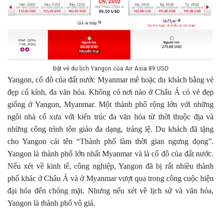
Đặt vé du lịch Yangon của Air Asia 89 USD
Yangon, cố đô của đất nước Myanmar mê hoặc du khách bằng vẻ
đẹp cổ kính, đa văn hóa. Không có nơi nào ở Châu Á có vẻ đẹp
giống ở Yangon, Myanmar. Một thành phố rộng lớn với những
ngôi nhà cổ xưa với kiến trúc đa văn hóa từ thời thuộc địa và
những công trình tôn giáo đa dạng, tráng lệ. Du khách đã tặng
cho Yangon cái tên “Thành phố làm thời gian ngưng đọng”.
Yangon là thành phố lớn nhất Myanmar và là cố đô của đất nước.
Nếu xét về kinh tế, công nghiệp, Yangon đã bị rất nhiều thành
phố khác ở Châu Á và ở Myanmar vượt qua trong công cuộc hiện
đại hóa đến chóng mặt. Nhưng nếu xét về lịch sử và văn hóa,
Yangon là thành phố vô giá.