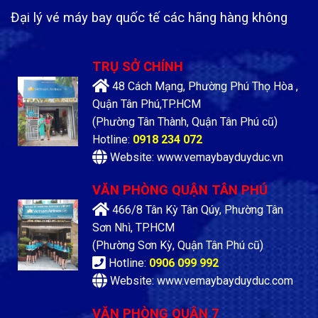
Đại lý vé máy bay quốc tế các hãng hàng không
TRỤ SỞ CHÍNH
48 Cách Mạng, Phường Phú Thọ Hòa ,
Quận Tân Phú,TP.HCM
(Phường Tân Thành, Quận Tân Phú cũ)
Hotline:
0918 234 072
Website: www.vemaybayduyduc.vn
VĂN PHÒNG QUẬN TÂN PHÚ
466/8 Tân Kỳ Tân Qúy, Phường Tân
Sơn Nhì, TP.HCM
(Phường Sơn Kỳ, Quận Tân Phú cũ)
Hotline:
0906 099 992
Website: www.vemaybayduyduc.com
VĂN PHÒNG QUẬN 7