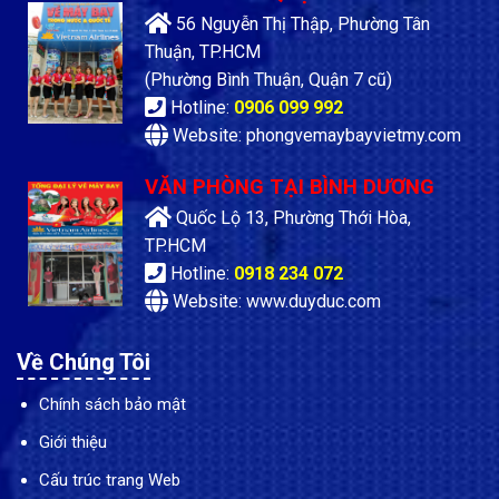
56 Nguyễn Thị Thập, Phường Tân
Thuận, TP.HCM
(Phường Bình Thuận, Quận 7 cũ)
Hotline:
0906 099 992
Website: phongvemaybayvietmy.com
VĂN PHÒNG TẠI BÌNH DƯƠNG
Quốc Lộ 13, Phường Thới Hòa,
TP.HCM
Hotline:
0918 234 072
Website: www.duyduc.com
Về Chúng Tôi
Chính sách bảo mật
Giới thiệu
Cấu trúc trang Web