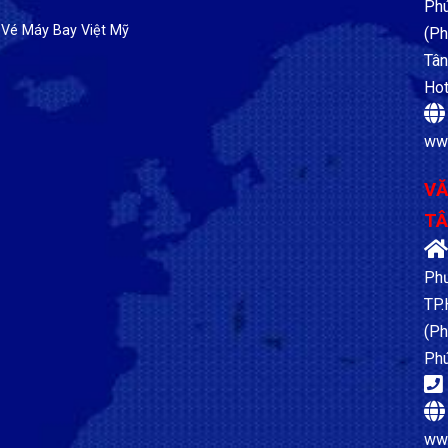
Ph
(Ph
Tân
Hot
ww
VĂ
TÂ
Phư
TP
(Ph
Phú
ww