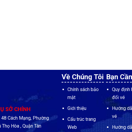
Về Chúng Tôi
Bạn Cần
Chính sách bảo
Quy định 
mật
đổi vé
Giới thiệu
Hướng dẫ
Ụ SỞ CHÍNH
vé
48 Cách Mạng, Phường
Cấu trúc trang
 Thọ Hòa , Quận Tân
Web
Hướng dẫ