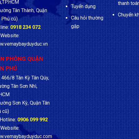
ú,TP.HCM
thanh toá
Tuyển dụng
ường Tân Thành, Quận
Chuyển k
Câu hỏi thường
 Phú cũ)
gặp
line:
0918 234 072
Website:
w.vemaybayduyduc.vn
N PHÒNG QUẬN
N PHÚ
466/8 Tân Kỳ Tân Qúy,
ờng Tân Sơn Nhì,
.HCM
ường Sơn Kỳ, Quận Tân
 cũ)
Hotline:
0906 099 992
Website:
w.vemaybayduyduc.com