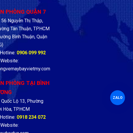
N PHÒNG QUẬN 7
56 Nguyễn Thị Thập,
ờng Tân Thuận, TP.HCM
ường Bình Thuận, Quận
ũ)
Hotline:
0906 099 992
Website:
ongvemaybayvietmy.com
N PHÒNG TẠI BÌNH
ƯƠNG
ZALO
Quốc Lộ 13, Phường
i Hòa, TP.HCM
Hotline:
0918 234 072
Website: