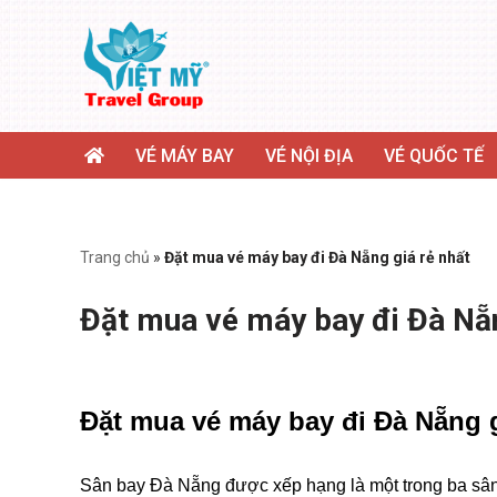
Chuyển
tới
nội
dung
VÉ MÁY BAY
VÉ NỘI ĐỊA
VÉ QUỐC TẾ
Trang chủ
»
Đặt mua vé máy bay đi Đà Nẵng giá rẻ nhất
Đặt mua vé máy bay đi Đà Nẵn
Đặt mua vé máy bay đi Đà Nẵng g
Sân bay Đà Nẵng được xếp hạng là một trong ba sân