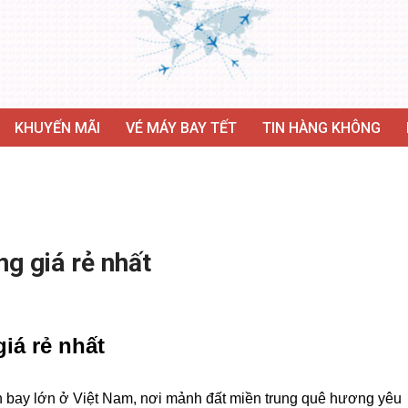
KHUYẾN MÃI
VÉ MÁY BAY TẾT
TIN HÀNG KHÔNG
g giá rẻ nhất
iá rẻ nhất
 bay lớn ở Việt Nam, nơi mảnh đất miền trung quê hương yêu