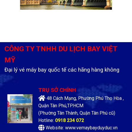
CÔNG TY TNHH DU LỊCH BAY VIỆT
MỸ
Đại lý vé máy bay quốc tế các hãng hàng không
TRỤ SỞ CHÍNH
48 Cách Mạng, Phường Phú Thọ Hòa ,
Quận Tân Phú,TP.HCM
(Phường Tân Thành, Quận Tân Phú cũ)
Hotline:
0918 234 072
Website: www.vemaybayduyduc.vn