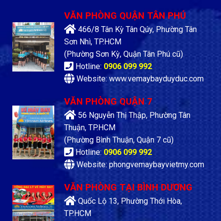
VĂN PHÒNG QUẬN TÂN PHÚ
466/8 Tân Kỳ Tân Qúy, Phường Tân
Sơn Nhì, TP.HCM
(Phường Sơn Kỳ, Quận Tân Phú cũ)
Hotline:
0906 099 992
Website: www.vemaybayduyduc.com
VĂN PHÒNG QUẬN 7
56 Nguyễn Thị Thập, Phường Tân
Thuận, TP.HCM
(Phường Bình Thuận, Quận 7 cũ)
Hotline:
0906 099 992
Website: phongvemaybayvietmy.com
VĂN PHÒNG TẠI BÌNH DƯƠNG
Quốc Lộ 13, Phường Thới Hòa,
TP.HCM