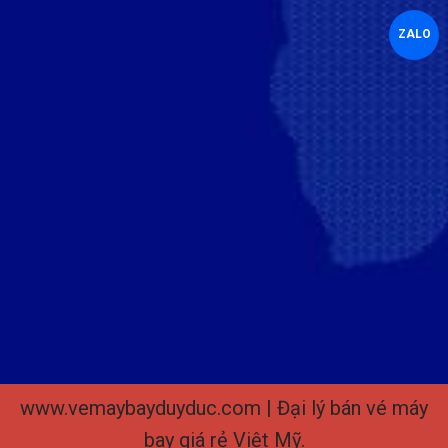
ZALO
www.vemaybayduyduc.com | Đại lý bán vé máy
bay giá rẻ Việt Mỹ.