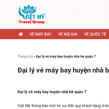
Chuyển
tới
nội
dung
VÉ MÁY BAY
VÉ NỘI ĐỊA
VÉ QUỐC TẾ
Trang chủ
»
Đại lý vé máy bay huyện nhà bè quận 7
Đại lý vé máy bay huyện nhà 
Đại lý vé máy bay huyện nhà bè quận 7
Việt Mỹ thông báo một tin vui đến quý khách hàng ở kh