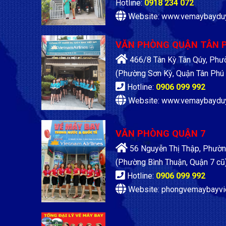
Hotline:
0918 234 072
Website: www.vemaybaydu
VĂN PHÒNG QUẬN TÂN 
466/8 Tân Kỳ Tân Qúy, Phư
(Phường Sơn Kỳ, Quận Tân Phú 
Hotline:
0906 099 992
Website: www.vemaybaydu
VĂN PHÒNG QUẬN 7
56 Nguyễn Thị Thập, Phườn
(Phường Bình Thuận, Quận 7 cũ
Hotline:
0906 099 992
Website: phongvemaybayvi