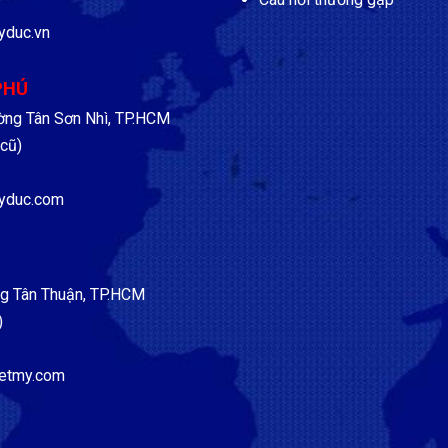
yduc.vn
PHÚ
ờng Tân Sơn Nhì, TP.HCM
cũ)
yduc.com
g Tân Thuận, TP.HCM
)
etmy.com