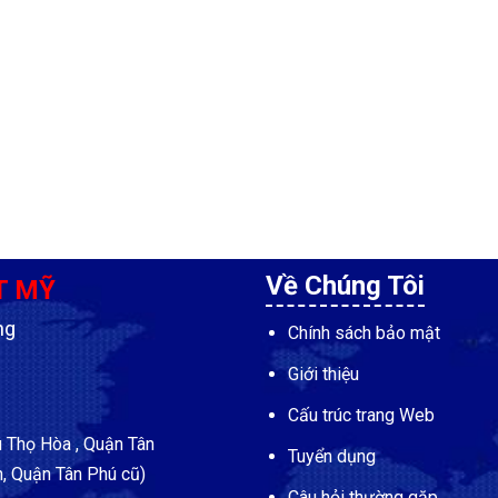
Về Chúng Tôi
T MỸ
ng
Chính sách bảo mật
Giới thiệu
Cấu trúc trang Web
Thọ Hòa , Quận Tân
Tuyển dụng
, Quận Tân Phú cũ)
Câu hỏi thường gặp