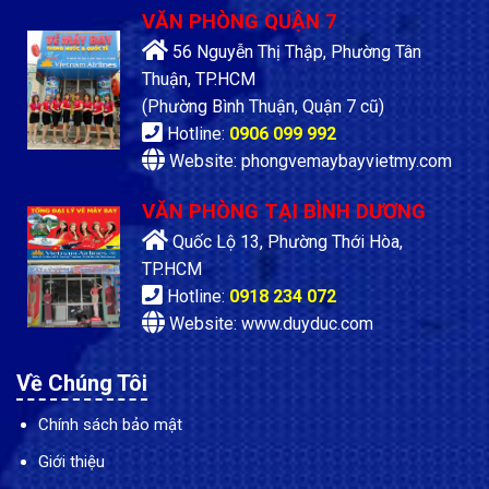
VĂN PHÒNG QUẬN 7
56 Nguyễn Thị Thập, Phường Tân
Thuận, TP.HCM
(Phường Bình Thuận, Quận 7 cũ)
Hotline:
0906 099 992
Website: phongvemaybayvietmy.com
VĂN PHÒNG TẠI BÌNH DƯƠNG
Quốc Lộ 13, Phường Thới Hòa,
TP.HCM
Hotline:
0918 234 072
Website: www.duyduc.com
Về Chúng Tôi
Chính sách bảo mật
Giới thiệu