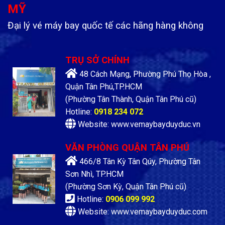
MỸ
Đại lý vé máy bay quốc tế các hãng hàng không
TRỤ SỞ CHÍNH
48 Cách Mạng, Phường Phú Thọ Hòa ,
Quận Tân Phú,TP.HCM
(Phường Tân Thành, Quận Tân Phú cũ)
Hotline:
0918 234 072
Website: www.vemaybayduyduc.vn
VĂN PHÒNG QUẬN TÂN PHÚ
466/8 Tân Kỳ Tân Qúy, Phường Tân
Sơn Nhì, TP.HCM
(Phường Sơn Kỳ, Quận Tân Phú cũ)
Hotline:
0906 099 992
Website: www.vemaybayduyduc.com