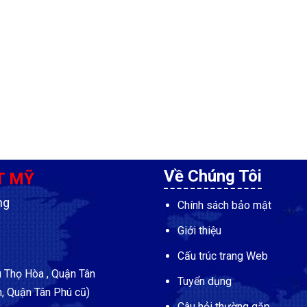
Về Chúng Tôi
T MỸ
ng
Chính sách bảo mật
Giới thiệu
Cấu trúc trang Web
Thọ Hòa , Quận Tân
Tuyển dụng
, Quận Tân Phú cũ)
Câu hỏi thường gặp