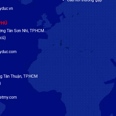
yduc.vn
PHÚ
ờng Tân Sơn Nhì, TP.HCM
cũ)
yduc.com
g Tân Thuận, TP.HCM
)
etmy.com