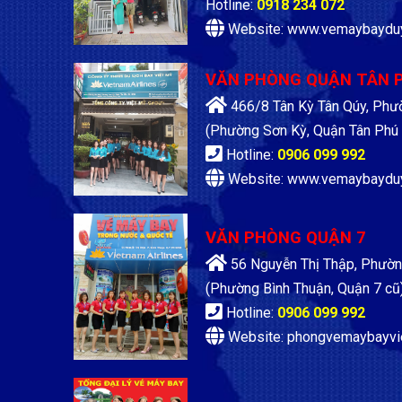
Hotline:
0918 234 072
Website: www.vemaybaydu
VĂN PHÒNG QUẬN TÂN 
466/8 Tân Kỳ Tân Qúy, Phư
(Phường Sơn Kỳ, Quận Tân Phú 
Hotline:
0906 099 992
Website: www.vemaybaydu
VĂN PHÒNG QUẬN 7
56 Nguyễn Thị Thập, Phườn
(Phường Bình Thuận, Quận 7 cũ
Hotline:
0906 099 992
Website: phongvemaybayvi