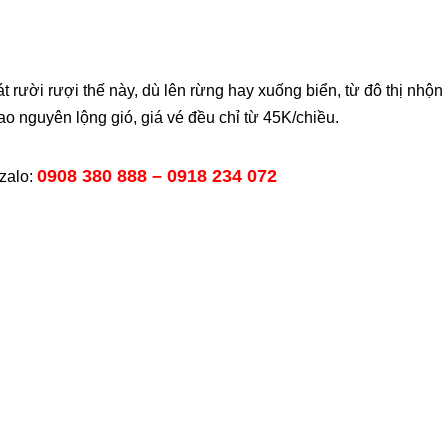
át rười rượi thế này, dù lên rừng hay xuống biển, từ đô thị nhộn
o nguyên lộng gió, giá vé đều chỉ từ 45K/chiều.
0908 380 888 – 0918 234 072
zalo: