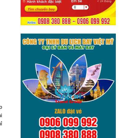
o
i
ỉ