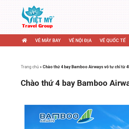
Chuyển
tới
nội
dung
VÉ MÁY BAY
VÉ NỘI ĐỊA
VÉ QUỐC TẾ
Trang chủ
»
Chào thứ 4 bay Bamboo Airways vô tư chỉ từ 
Chào thứ 4 bay Bamboo Airwa