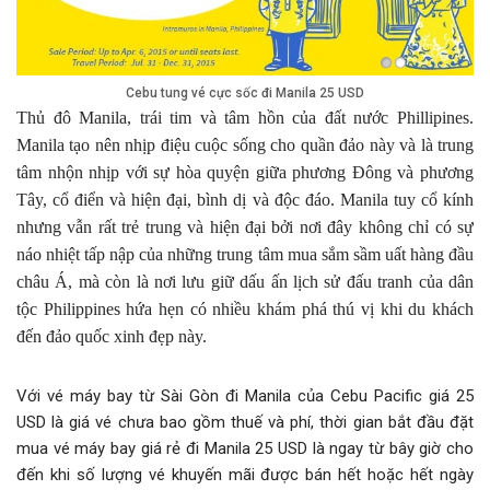
Cebu tung vé cực sốc đi Manila 25 USD
Thủ đô Manila, trái tim và tâm hồn của đất nước Phillipines.
Manila tạo nên nhịp điệu cuộc sống cho quần đảo này và là trung
tâm nhộn nhịp với sự hòa quyện giữa phương Đông và phương
Tây, cổ điển và hiện đại, bình dị và độc đáo. Manila tuy cổ kính
nhưng vẫn rất trẻ trung và hiện đại bởi nơi đây không chỉ có sự
náo nhiệt tấp nập của những trung tâm mua sắm sầm uất hàng đầu
châu Á, mà còn là nơi lưu giữ dấu ấn lịch sử đấu tranh của dân
tộc Philippines hứa hẹn có nhiều khám phá thú vị khi du khách
đến đảo quốc xinh đẹp này.
Với vé máy bay từ Sài Gòn đi Manila của Cebu Pacific giá 25
USD là giá vé chưa bao gồm thuế và phí, thời gian bắt đầu đặt
mua vé máy bay giá rẻ đi Manila 25 USD là ngay từ bây giờ cho
đến khi số lượng vé khuyến mãi được bán hết hoặc hết ngày