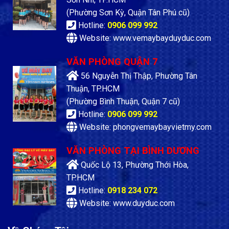
(Phường Sơn Kỳ, Quận Tân Phú cũ)
Hotline:
0906 099 992
Website: www.vemaybayduyduc.com
VĂN PHÒNG QUẬN 7
56 Nguyễn Thị Thập, Phường Tân
Thuận, TP.HCM
(Phường Bình Thuận, Quận 7 cũ)
Hotline:
0906 099 992
Website: phongvemaybayvietmy.com
VĂN PHÒNG TẠI BÌNH DƯƠNG
Quốc Lộ 13, Phường Thới Hòa,
TP.HCM
Hotline:
0918 234 072
Website: www.duyduc.com