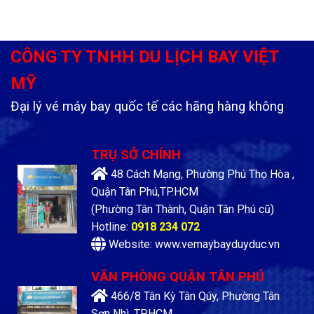
CÔNG TY TNHH DU LỊCH BAY VIỆT
MỸ
Đại lý vé máy bay quốc tế các hãng hàng không
TRỤ SỞ CHÍNH
48 Cách Mạng, Phường Phú Thọ Hòa ,
Quận Tân Phú,TP.HCM
(Phường Tân Thành, Quận Tân Phú cũ)
Hotline:
0918 234 072
Website: www.vemaybayduyduc.vn
VĂN PHÒNG QUẬN TÂN PHÚ
466/8 Tân Kỳ Tân Qúy, Phường Tân
Sơn Nhì, TP.HCM