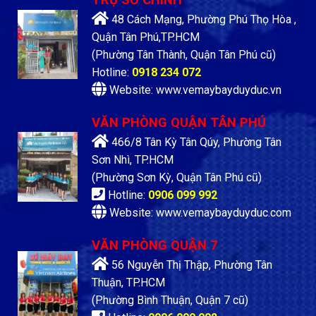
TRỤ SỞ CHÍNH
48 Cách Mạng, Phường Phú Thọ Hòa ,
Quận Tân Phú,TP.HCM
(Phường Tân Thành, Quận Tân Phú cũ)
Hotline:
0918 234 072
Website: www.vemaybayduyduc.vn
VĂN PHÒNG QUẬN TÂN PHÚ
466/8 Tân Kỳ Tân Qúy, Phường Tân
Sơn Nhì, TP.HCM
(Phường Sơn Kỳ, Quận Tân Phú cũ)
Hotline:
0906 099 992
Website: www.vemaybayduyduc.com
VĂN PHÒNG QUẬN 7
56 Nguyễn Thị Thập, Phường Tân
Thuận, TP.HCM
(Phường Bình Thuận, Quận 7 cũ)