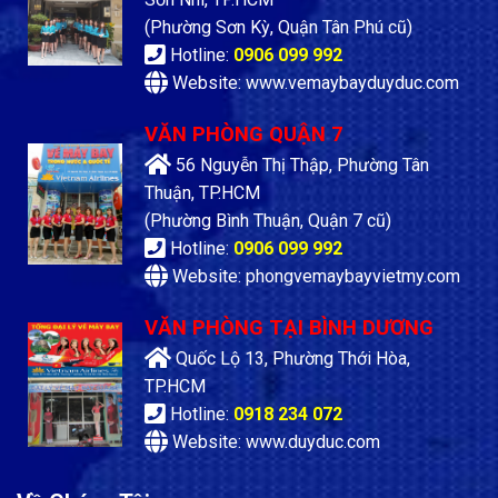
(Phường Sơn Kỳ, Quận Tân Phú cũ)
Hotline:
0906 099 992
Website: www.vemaybayduyduc.com
VĂN PHÒNG QUẬN 7
56 Nguyễn Thị Thập, Phường Tân
Thuận, TP.HCM
(Phường Bình Thuận, Quận 7 cũ)
Hotline:
0906 099 992
Website: phongvemaybayvietmy.com
VĂN PHÒNG TẠI BÌNH DƯƠNG
Quốc Lộ 13, Phường Thới Hòa,
TP.HCM
Hotline:
0918 234 072
Website: www.duyduc.com