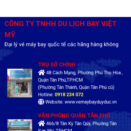
CÔNG TY TNHH DU LỊCH BAY VIỆT
MỸ
Đại lý vé máy bay quốc tế các hãng hàng không
TRỤ SỞ CHÍNH
48 Cách Mạng, Phường Phú Thọ Hòa ,
Quận Tân Phú,TP.HCM
(Phường Tân Thành, Quận Tân Phú cũ)
Hotline:
0918 234 072
Website: www.vemaybayduyduc.vn
VĂN PHÒNG QUẬN TÂN PHÚ
466/8 Tân Kỳ Tân Qúy, Phường Tân
Sơn Nhì, TP.HCM